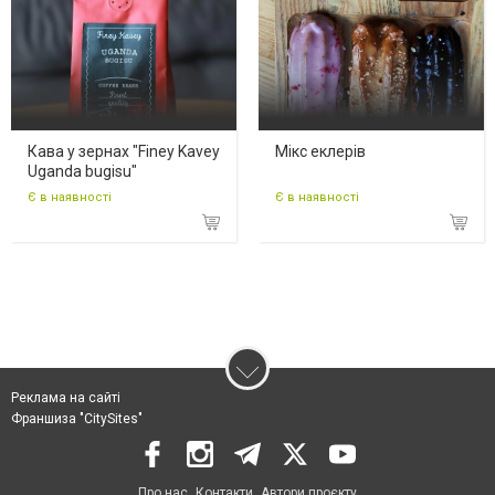
Кава у зернах "Finey Kavey
Мікс еклерів
Uganda bugisu"
Є в наявності
Є в наявності
Реклама на сайті
Франшиза "CitySites"
Про нас
Контакти
Автори проєкту