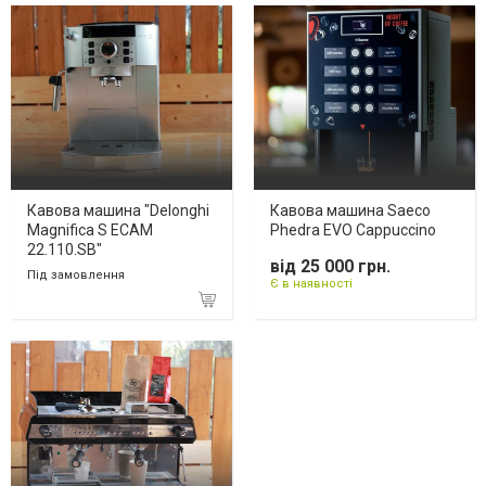
Кавова машина "Delonghi
Кавова машина Saeco
Magnifica S ECAM
Phedra EVO Cappuccino
22.110.SB"
від 25 000 грн.
Під замовлення
Є в наявності