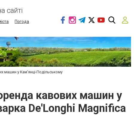
а сайті
міста
Погода
вих машин у Кам’янці-Подільському
 оренда кавових машин у
арка De'Longhi Magnifica