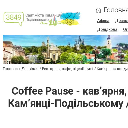
Головн
Афіша
Дозві
Довідкова
Ог
Головна
Дозвілля
Ресторани, кафе, піцерії, суші
Кав'ярні та конди
Coffee Pause - кав’ярн
Кам’янці-Подільському /