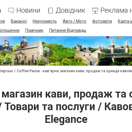
а
Новини
Довідник
Реклама н
лля
Вакансії
Нерухомість
Авто / Мото
Фотозвіти
Карта 
олошення
Помічник
Питання-Відповідь
терські
Coffee Pause - кав’ярня, магазин кави, продаж та оренда каво
я, магазин кави, продаж та
 Товари та послуги / Кавов
Elegance