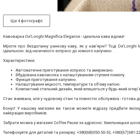
Ще 4 фотографії
Кавоварка De'Longhi Magnifica Elegance - ідеальна кава вдома!
Мрієте про бездоганну ранкову каву, як у кав’ярні? Тоді De'Longh
ідеальною: від насиченого еспресо до ніжного капучино.
Характеристики:
Автоматичне приготування еспресо та американо.
Вбудована кавомолка з налаштуванням ступеня помелу.
Функція приготування капучино.
Налаштування міцності, температури та об'єму напою.
Компактний стильний дизайн, який впишеться у будь-який інтер'
Стан: вживана, але у чудовому стані та повністю обслужена - готова д
Бонус! У нашому магазині ви також можете відразу придбати якісн
найкращих виробників.
Забрати можна у магазині Coffee Pause за адресою: Хмельницьке шосе,
Телефонуйте для деталей та резерву: +380(68)050-50-53, +380(67)381-22