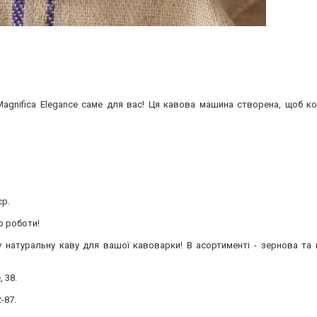
i Magnifica Elegance саме для вас! Ця кавова машина створена, щоб 
єр.
о роботи!
у натуральну каву для вашої кавоварки! В асортименті - зернова та 
 38.
-87.