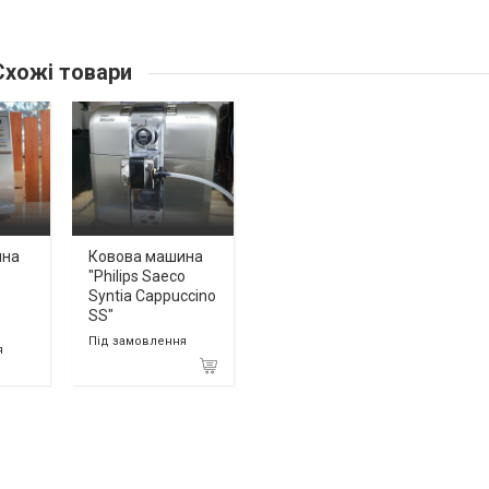
хожі товари
ина
Ковова машина
"Philips Saeco
Syntia Cappuccino
SS"
Під замовлення
я