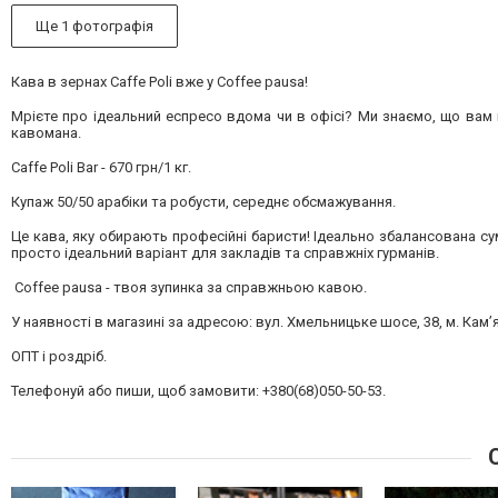
Ще 1 фотографія
Кава в зернах Caffe Poli вже у Coffee pausa!
Мрієте про ідеальний еспресо вдома чи в офісі? Ми знаємо, що вам 
кавомана.
Caffe Poli Bar - 670 грн/1 кг.
Купаж 50/50 арабіки та робусти, середнє обсмажування.
Це кава, яку обирають професійні баристи! Ідеально збалансована су
просто ідеальний варіант для закладів та справжніх гурманів.
Coffee pausa - твоя зупинка за справжньою кавою.
У наявності в магазині за адресою: вул. Хмельницьке шосе, 38, м. Кам
ОПТ і роздріб.
Телефонуй або пиши, щоб замовити: +380(68)050-50-53.
С