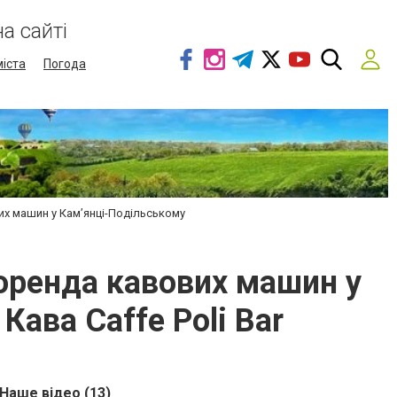
а сайті
міста
Погода
вих машин у Кам’янці-Подільському
 оренда кавових машин у
Кава Caffe Poli Bar
Наше відео (13)