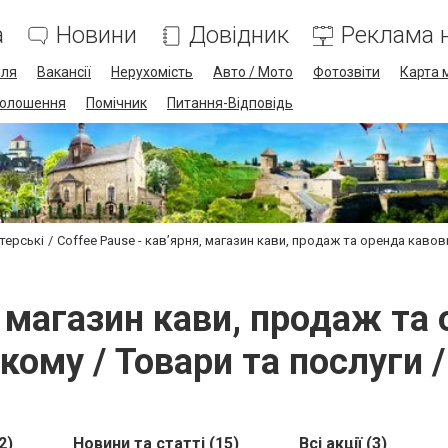
а
Новини
Довідник
Реклама н
лля
Вакансії
Нерухомість
Авто / Мото
Фотозвіти
Карта 
олошення
Помічник
Питання-Відповідь
терські
Coffee Pause - кав’ярня, магазин кави, продаж та оренда каво
я, магазин кави, продаж та
ому / Товари та послуги / 
2)
Новини та статті (15)
Всі акції (3)