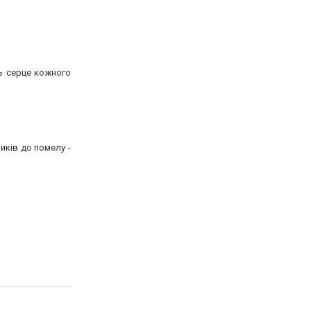
ть серце кожного
иків до помелу -