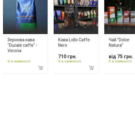
Зернова кава
Кава Lollo Caffe
Чай "Dolce
"Ducale caffe" -
Nero
Natura"
Verona
710 грн.
від 75 грн.
Є в наявності
Є в наявності
Є в наявності