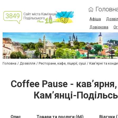
Головн
Афіша
Дозві
Довідкова
Ог
Головна
Дозвілля
Ресторани, кафе, піцерії, суші
Кав'ярні та конди
Coffee Pause - кав’ярн
Кам’янці-Подільськ
Опис
Товари та послуги (64)
Відгуки (