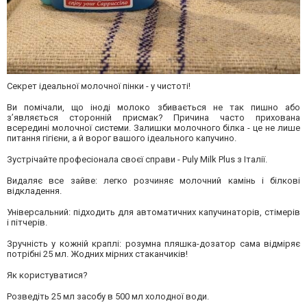
Секрет ідеальної молочної пінки - у чистоті!
Ви помічали, що іноді молоко збивається не так пишно або
з’являється сторонній присмак? Причина часто прихована
всередині молочної системи. Залишки молочного білка - це не лише
питання гігієни, а й ворог вашого ідеального капучино.
Зустрічайте професіонала своєї справи - Puly Milk Plus з Італії.
Видаляє все зайве: легко розчиняє молочний камінь і білкові
відкладення.
Універсальний: підходить для автоматичних капучинаторів, стімерів
і пітчерів.
Зручність у кожній краплі: розумна пляшка-дозатор сама відміряє
потрібні 25 мл. Жодних мірних стаканчиків!
Як користуватися?
Розведіть 25 мл засобу в 500 мл холодної води.