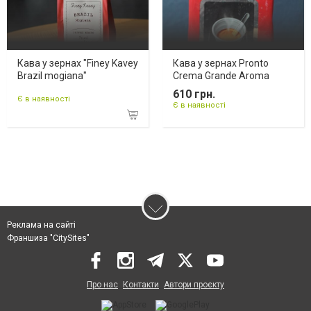
Кава у зернах "Finey Kavey
Кава у зернах Pronto
Brazil mogiana"
Crema Grande Aroma
610 грн.
Є в наявності
Є в наявності
Реклама на сайті
Франшиза "CitySites"
Про нас
Контакти
Автори проєкту